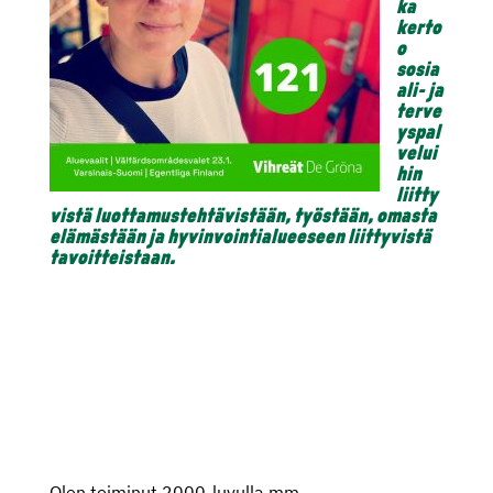
ka
kerto
o
sosia
ali- ja
terve
yspal
velui
hin
liitty
vistä
luottamustehtävistään, työstään, omasta
elämästään ja hyvinvointialueeseen liittyvistä
tavoitteistaan.
Olen toiminut 2000-luvulla mm.