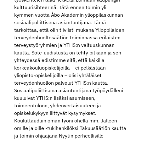
kulttuurisihteerinä. Tätä ennen toimin yli
kymmen vuotta Åbo Akademin ylioppilaskunnan
sosiaalipoliittisena asiantuntijana. Tämä
tarkoittaa, että olin tiiviisti mukana Ylioppilaiden
terveydenhuoltosäätiön toiminnassa erilaisten
terveystyöryhmien ja YTHS:n valtuuskunnan
kautta. Sote-uudistusta on tehty pitkään ja sen
yhteydessä edistimme sitä, että kaikilla
korkeakouluopiskelijoilla – ei pelkästään
yliopisto-opiskelijoilla – olisi yhtäläiset
terveydenhuollon palvelut YTHS:n kautta.
Sosiaalipoliittisena asiantuntijana työpöydälleni
kuuluivat YTHS:n lisäksi asumiseen,
toimeentuloon, yhdenvertaisuuteen ja
opiskelukykyyn liittyvät kysymykset.
Kouluttauduin oman työni ohella mm. Jälleen
omille jaloille -tukihenkilöksi Takuusäätiön kautta
ja toimin ohjaajana Nyytin perheellisille