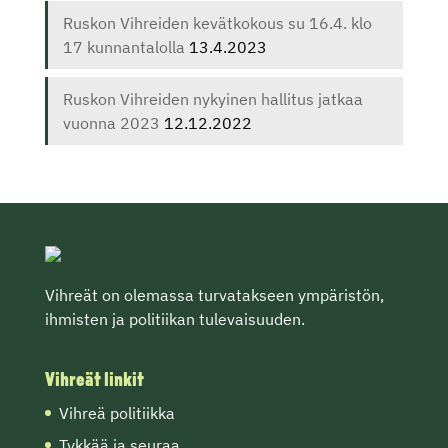
Ruskon Vihreiden kevätkokous su 16.4. klo
17 kunnantalolla
13.4.2023
Ruskon Vihreiden nykyinen hallitus jatkaa
vuonna 2023
12.12.2022
Vihreät on olemassa turvatakseen ympäristön,
ihmisten ja politiikan tulevaisuuden.
Vihreät linkit
Vihreä politiikka
Tykkää ja seuraa