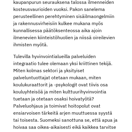
kaupanpurun seurauksena talossa ilmenneiden
kosteusvaurioiden vuoksi. Pakon sanelema
perusteellinen perehtyminen sisäilmaongelmiin
ja rakennusvirheisiin kulkee mukana myös
kunnallisessa päätöksenteossa aika ajoin
ilmenevien kiinteistöhuolien ja niissä oireilevien
ihmisten myötä.
Tulevilla hyvinvointialueilla palveluiden
integraatio tulee olemaan yksi kriittinen tekijä.
Miten kolmas sektori ja yksityiset
palveluntuottajat otetaan mukaan, miten
koulukuraattorit ja -psykologit ovat tiivis osa
kouluyhteisöä ja miten kulttuurihyvinvointia
tuetaan ja otetaan osaksi hoivatyötä?
Palveluohjaus ja toimivat hoitopolut ovat
ensiarvoisen tärkeitä arjen muuttuessa syystä
tai toisesta. Suomeksi sanottuna se, että apua ja
hoivaa saa oikea-aikaisesti eikä kaikkea tarvitse