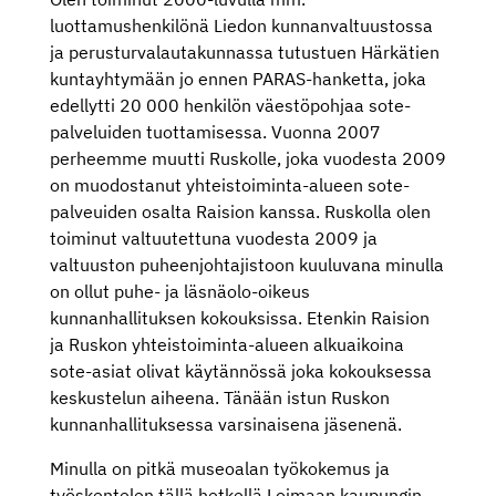
luottamushenkilönä Liedon kunnanvaltuustossa
ja perusturvalautakunnassa tutustuen Härkätien
kuntayhtymään jo ennen PARAS-hanketta, joka
edellytti 20 000 henkilön väestöpohjaa sote-
palveluiden tuottamisessa. Vuonna 2007
perheemme muutti Ruskolle, joka vuodesta 2009
on muodostanut yhteistoiminta-alueen sote-
palveuiden osalta Raision kanssa. Ruskolla olen
toiminut valtuutettuna vuodesta 2009 ja
valtuuston puheenjohtajistoon kuuluvana minulla
on ollut puhe- ja läsnäolo-oikeus
kunnanhallituksen kokouksissa. Etenkin Raision
ja Ruskon yhteistoiminta-alueen alkuaikoina
sote-asiat olivat käytännössä joka kokouksessa
keskustelun aiheena. Tänään istun Ruskon
kunnanhallituksessa varsinaisena jäsenenä.
Minulla on pitkä museoalan työkokemus ja
työskentelen tällä hetkellä Loimaan kaupungin