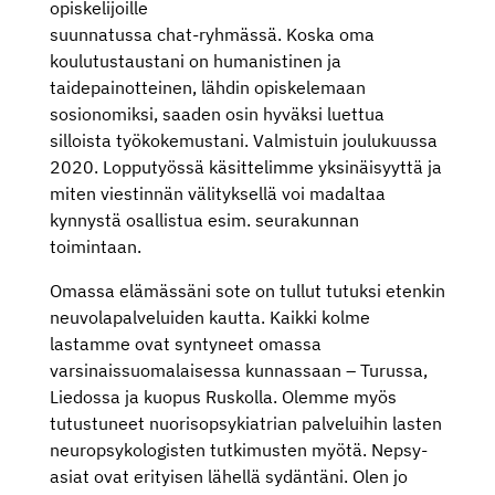
opiskelijoille
suunnatussa chat-ryhmässä. Koska oma
koulutustaustani on humanistinen ja
taidepainotteinen, lähdin opiskelemaan
sosionomiksi, saaden osin hyväksi luettua
silloista työkokemustani. Valmistuin joulukuussa
2020. Lopputyössä käsittelimme yksinäisyyttä ja
miten viestinnän välityksellä voi madaltaa
kynnystä osallistua esim. seurakunnan
toimintaan.
Omassa elämässäni sote on tullut tutuksi etenkin
neuvolapalveluiden kautta. Kaikki kolme
lastamme ovat syntyneet omassa
varsinaissuomalaisessa kunnassaan – Turussa,
Liedossa ja kuopus Ruskolla. Olemme myös
tutustuneet nuorisopsykiatrian palveluihin lasten
neuropsykologisten tutkimusten myötä. Nepsy-
asiat ovat erityisen lähellä sydäntäni. Olen jo