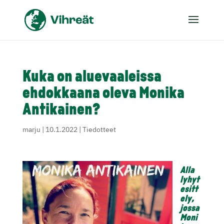
Kuka on aluevaaleissa
ehdokkaana oleva Monika
Antikainen?
marju
|
10.1.2022
|
Tiedotteet
Alla
lyhyt
esitt
ely,
jossa
Moni