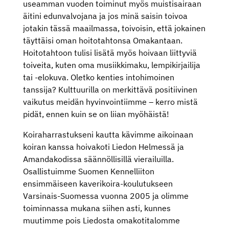
useamman vuoden toiminut myös muistisairaan
äitini edunvalvojana ja jos minä saisin toivoa
jotakin tässä maailmassa, toivoisin, että jokainen
täyttäisi oman hoitotahtonsa Omakantaan.
Hoitotahtoon tulisi lisätä myös hoivaan liittyviä
toiveita, kuten oma musiikkimaku, lempikirjailija
tai -elokuva. Oletko kenties intohimoinen
tanssija? Kulttuurilla on merkittävä positiivinen
vaikutus meidän hyvinvointiimme – kerro mistä
pidät, ennen kuin se on liian myöhäistä!
Koiraharrastukseni kautta kävimme aikoinaan
koiran kanssa hoivakoti Liedon Helmessä ja
Amandakodissa säännöllisillä vierailuilla.
Osallistuimme Suomen Kennelliiton
ensimmäiseen kaverikoira-koulutukseen
Varsinais-Suomessa vuonna 2005 ja olimme
toiminnassa mukana siihen asti, kunnes
muutimme pois Liedosta omakotitalomme