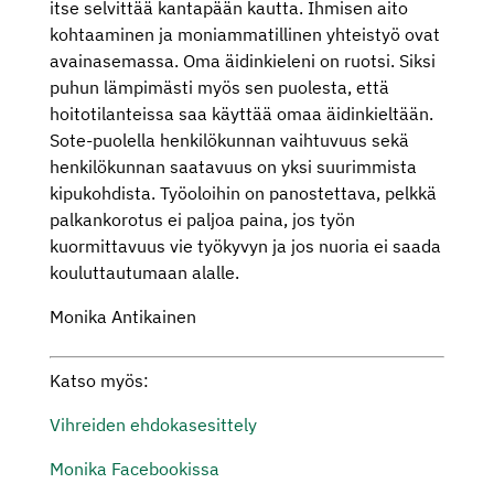
itse selvittää kantapään kautta. Ihmisen aito
kohtaaminen ja moniammatillinen yhteistyö ovat
avainasemassa. Oma äidinkieleni on ruotsi. Siksi
puhun lämpimästi myös sen puolesta, että
hoitotilanteissa saa käyttää omaa äidinkieltään.
Sote-puolella henkilökunnan vaihtuvuus sekä
henkilökunnan saatavuus on yksi suurimmista
kipukohdista. Työoloihin on panostettava, pelkkä
palkankorotus ei paljoa paina, jos työn
kuormittavuus vie työkyvyn ja jos nuoria ei saada
kouluttautumaan alalle.
Monika Antikainen
Katso myös:
Vihreiden ehdokasesittely
Monika Facebookissa