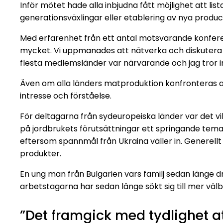
Inför mötet hade alla inbjudna fått möjlighet att li
generationsväxlingar eller etablering av nya produc
Med erfarenhet från ett antal motsvarande konferens
mycket. Vi uppmanades att nätverka och diskutera
flesta medlemsländer var närvarande och jag tror i
Även om alla länders matproduktion konfronteras a
intresse och förståelse.
För deltagarna från sydeuropeiska länder var det v
på jordbrukets förutsättningar ett springande tema
eftersom spannmål från Ukraina väller in. Generell
produkter.
En ung man från Bulgarien vars familj sedan länge 
arbetstagarna har sedan länge sökt sig till mer välb
”Det framgick med tydlighet a