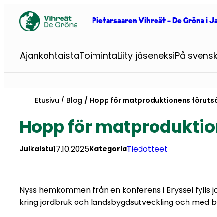
Siirry
sisältöön
Pietarsaaren Vihreät – De Gröna i 
Ajankohtaista
Toiminta
Liity jäseneksi
På svens
Etusivu
Blog
Hopp för matproduktionens föruts
Hopp för matproduktio
17.10.2025
Tiedotteet
Julkaistu
Kategoria
Nyss hemkommen från en konferens i Bryssel fylls j
kring jordbruk och landsbygdsutveckling och med 