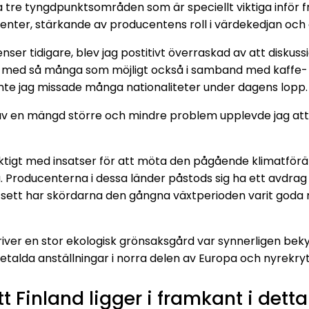
sta tre tyngdpunktsområden som är speciellt viktiga inför 
enter, stärkande av producentens roll i värdekedjan och 
er tidigare, blev jag postitivt överraskad av att diskuss
 med så många som möjligt också i samband med kaffe-
nte jag missade många nationaliteter under dagens lopp.
v en mängd större och mindre problem upplevde jag att 
iktigt med insatser för att möta den pågående klimatförä
. Producenterna i dessa länder påstods sig ha ett avdrag
t sett har skördarna den gångna växtperioden varit god
driver en stor ekologisk grönsaksgård var synnerligen be
etalda anställningar i norra delen av Europa och nyrekryt
tt Finland ligger i framkant i de