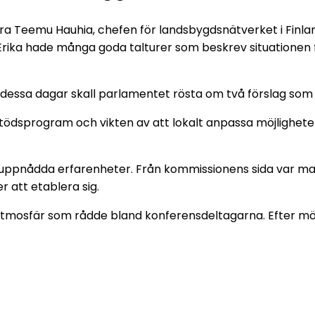
 Teemu Hauhia, chefen för landsbygdsnätverket i Finland
t Erika hade många goda talturer som beskrev situationen
dessa dagar skall parlamentet rösta om två förslag som ä
stödsprogram och vikten av att lokalt anpassa möjligheter
 uppnådda erfarenheter. Från kommissionens sida var man l
r att etablera sig.
va atmosfär som rådde bland konferensdeltagarna. Efter 