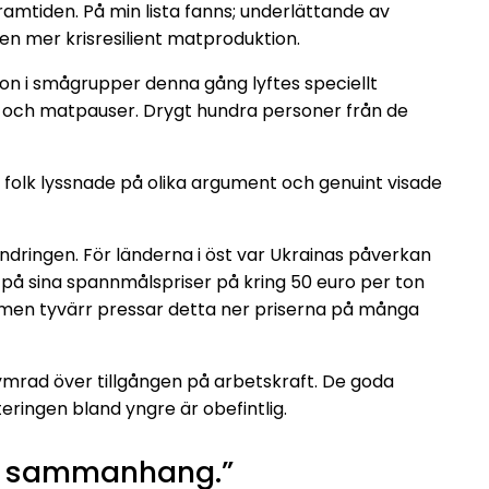
framtiden. På min lista fanns; underlättande av
en mer krisresilient matproduktion.
ion i smågrupper denna gång lyftes speciellt
 och matpauser. Drygt hundra personer från de
folk lyssnade på olika argument och genuint visade
ndringen. För länderna i öst var Ukrainas påverkan
 på sina spannmålspriser på kring 50 euro per ton
a men tyvärr pressar detta ner priserna på många
kymrad över tillgången på arbetskraft. De goda
eringen bland yngre är obefintlig.
tta sammanhang.”