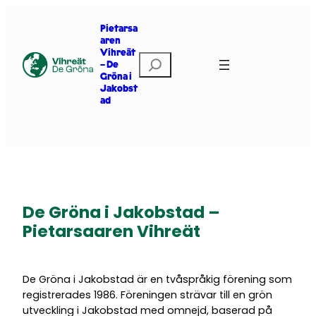
Siirry
sisältöön
Pietarsa
aren
Vihreät
Etsi
– De
Gröna i
Jakobst
ad
De Gröna i Jakobstad –
Pietarsaaren Vihreät
De Gröna i Jakobstad är en tvåspråkig förening som
registrerades 1986. Föreningen strävar till en grön
utveckling i Jakobstad med omnejd, baserad på