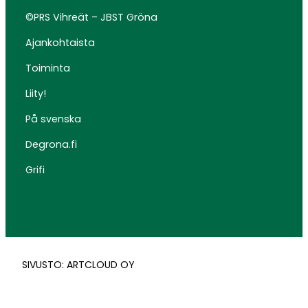
©PRS Vihreät – JBST Gröna
Ajankohtaista
Toiminta
Liity!
På svenska
Degrona.fi
Grifi
SIVUSTO: ARTCLOUD OY