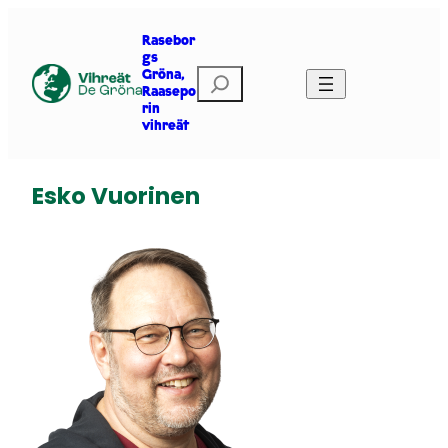
Siirry
sisältöön
Rasebor
gs
E
Gröna,
Raasepo
t
rin
s
vihreät
i
Esko Vuorinen