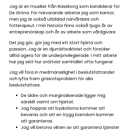
Jag är en musiker från Raseborg som kandiderar för
De Gröna. För närvarande arbetar jag som kantor,
men jag är också utbildad närvårdare och
fotterapeut. I min historia finns också tjugo år av
entreprenörskap och år av arbete som vårdgivare.
Det jag gör, gör jag med ett stort hjärta och
passion. Jag är en djurrättsaktivist och försöker
alltid agera för de underprivilegierade. I mitt arbete
har jag sett hur orättvist samhället ofta fungerar.
Jag vill föra in medmänsklighet i beslutsfattandet
och lyfta fram gräsrotsproblem för alla
beslutsfattare.
De äldre och marginaliserade ligger mig
särskilt varmt om hjärtat.
Jag hoppas att byskolorna kommer att
bevaras och att en trygg barndom kommer
att garanteras.
Jag vill betona vikten av att garantera tjänster