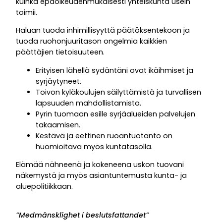
kuinka epäoikeudenmukaisesti yhteiskunta usein
toimii.
Haluan tuoda inhimillisyyttä päätöksentekoon ja
tuoda ruohonjuuritason
ongelmia kaikkien
päättäjien tietoisuuteen.
Erityisen lähellä sydäntäni ovat ikäihmiset ja
syrjäytyneet.
Toivon kyläkoulujen säilyttämistä ja turvallisen
lapsuuden mahdollistamista.
Pyrin tuomaan esille syrjäalueiden palvelujen
takaamisen.
Kestävä ja eettinen ruoantuotanto on
huomioitava myös kuntatasolla.
Elämää nähneenä ja kokeneena uskon tuovani
näkemystä ja myös asiantuntemusta kunta- ja
aluepolitiikkaan.
”Medmänsklighet i beslutsfattandet”