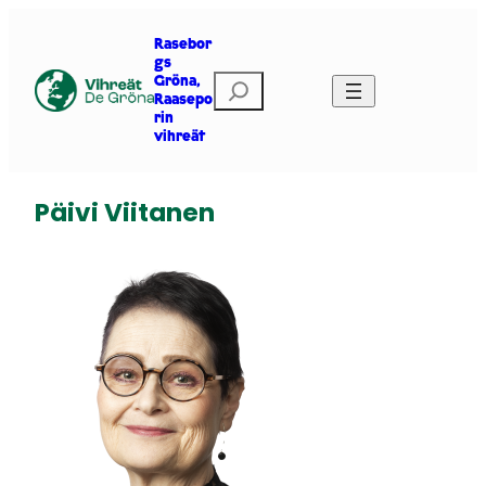
Siirry
sisältöön
Rasebor
gs
E
Gröna,
Raasepo
t
rin
s
vihreät
i
Päivi Viitanen