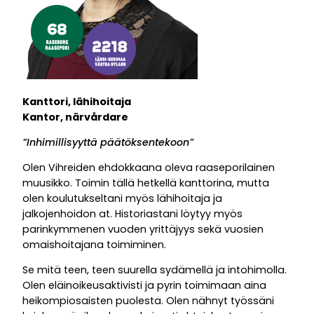
Kanttori, lähihoitaja
Kantor, närvårdare
”Inhimillisyyttä päätöksentekoon”
Olen Vihreiden ehdokkaana oleva raaseporilainen
muusikko. Toimin tällä hetkellä kanttorina, mutta
olen koulutukseltani myös lähihoitaja ja
jalkojenhoidon at. Historiastani löytyy myös
parinkymmenen vuoden yrittäjyys sekä vuosien
omaishoitajana toimiminen.
Se mitä teen, teen suurella sydämellä ja intohimolla.
Olen eläinoikeusaktivisti ja pyrin toimimaan aina
heikompiosaisten puolesta. Olen nähnyt työssäni