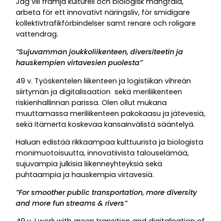
Jag vill främja kulturell och biologisk mångfald,
arbeta för ett innovativt näringsliv, för smidigare
kollektivtrafikförbindelser samt renare och roligare
vattendrag.
”Sujuvamman
joukkoliikenteen,
diversiteetin
ja
hauskempien
virtavesien
puolesta”
49 v.
Työskentelen liikenteen ja logistiikan vihreän
siirtymän ja digitalisaation sekä meriliikenteen
riskienhallinnan parissa. Olen ollut mukana
muuttamassa meriliikenteen pakokaasu ja jätevesiä,
sekä Itämerta koskevaa kansainvälistä sääntelyä.
Haluan edistää rikkaampaa kulttuurista ja biologista
monimuotoisuutta, innovatiivista talouselämää,
sujuvampia julkisia liikenneyhteyksiä sekä
puhtaampia ja hauskempia virtavesiä.
”For smoother public transportation, more diversity
and more fun streams & rivers”