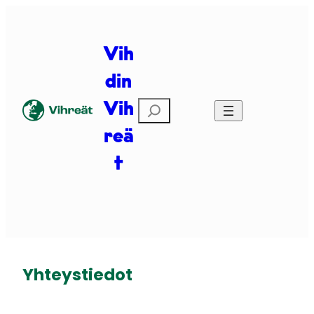
Siirry
sisältöön
Vih
din
E
Vih
t
reä
s
i
t
Yhteystiedot