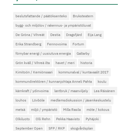
beslutsfattande / päätöksenteko
Bruksteatern
bygg- och miljölov / rakennus- ja ympäristöluvat
De Gröna / Vihreät
Destia
Dragsfjärd
Eija Lang
Erika Strandberg
Fennovoima
Fortum
förnybar energi / uusiutuva energia
Galtarby
Grön kväll / Vihreä ilta
havet / meri
historia
Kimitoön / Kemiönsaari
kommunalval / kuntavaalit 2017
kommundirektören / kunnanjohtaja Anneli Pahta
koulu
kärnkraft / ydinvoima
lantbruk / maanviljely
Lea Räisänen
louhos
Lövböle
medlemsdiskussion / jäsenkeskustelu
metsä
miljö / ympäristö
Milla Rasila
möte / kokous
Olkiluoto
Olli Rehn
Pekka Haavisto
Pyhäjoki
September Open
SFP / RKP
skogvårdsplan