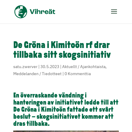
De Gröna i Kimitoön rf drar
tillbaka sitt skogsinitiativ
satu.zwerver
|
30.5.2023
|
Aktuellt / Ajankohtaista
,
Meddelanden / Tiedotteet
|
0 Kommenttia
En överraskande vändning i
hanteringen av initiativet ledde till att
De Gröna i Kimitoön fattade ett svårt
beslut – skogsinitiativet kommer att
dras tillbaka
.