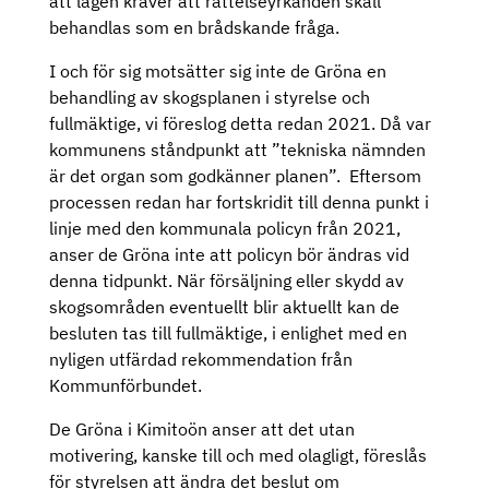
att lagen kräver att rättelseyrkanden skall
behandlas som en brådskande fråga.
I och för sig motsätter sig inte de Gröna en
behandling av skogsplanen i styrelse och
fullmäktige, vi föreslog detta redan 2021. Då var
kommunens ståndpunkt att ”tekniska nämnden
är det organ som godkänner planen”. Eftersom
processen redan har fortskridit till denna punkt i
linje med den kommunala policyn från 2021,
anser de Gröna inte att policyn bör ändras vid
denna tidpunkt. När försäljning eller skydd av
skogsområden eventuellt blir aktuellt kan de
besluten tas till fullmäktige, i enlighet med en
nyligen utfärdad rekommendation från
Kommunförbundet.
De Gröna i Kimitoön anser att det utan
motivering, kanske till och med olagligt, föreslås
för styrelsen att ändra det beslut om