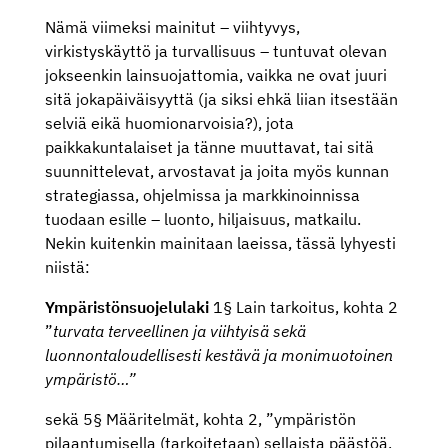
Nämä viimeksi mainitut – viihtyvys,
virkistyskäyttö ja turvallisuus – tuntuvat olevan
jokseenkin lainsuojattomia, vaikka ne ovat juuri
sitä jokapäiväisyyttä (ja siksi ehkä liian itsestään
selviä eikä huomionarvoisia?), jota
paikkakuntalaiset ja tänne muuttavat, tai sitä
suunnittelevat, arvostavat ja joita myös kunnan
strategiassa, ohjelmissa ja markkinoinnissa
tuodaan esille – luonto, hiljaisuus, matkailu.
Nekin kuitenkin mainitaan laeissa, tässä lyhyesti
niistä:
Ympäristönsuojelulaki
1§ Lain tarkoitus, kohta 2
”
turvata terveellinen ja viihtyisä sekä
luonnontaloudellisesti kestävä ja monimuotoinen
ympäristö…”
sekä 5§ Määritelmät, kohta 2, ”ympäristön
pilaantumisella (tarkoitetaan) sellaista päästöä,