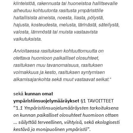
kiinteistöä, rakennusta tai huoneistoa hallitsevalle
aiheutuu kohtuutonta rasitusta ympäristölle
haitallisista aineista, noesta, liasta, pölystä,
hajusta, kosteudesta, melusta, tärinästä, säteilystä,
valosta, lämmöstä tai muista vastaavista
vaikutuksista.
Arvioitaessa rasituksen kohtuuttomuutta on
otettava huomioon paikalliset olosuhteet,
rasituksen muu tavanomaisuus, rasituksen
voimakkuus ja kesto, rasituksen syntymisen
alkamisajankohta sekä muut vastaavat seikat.”
sekä
kunnan omat
ympäristönsuojelymääräykset
§1 TAVOITTEET
”1
.1 Ympäristönsuojelumääräysten tarkoituksena
on kunnan paikalliset olosuhteet huomioon ottaen
…
säilyttää terveellinen, viihtyisä, sekä ekologisesti
kestävä ja monipuolinen ympäristö
”.