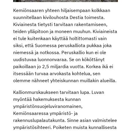
Kemiönsaaren yhteen hiljaisempaan kolkkaan
suunnitellaan kivilouhosta Destia toimesta.
Kiviainesta tietysti tarvitaan rakentamiseen,
teiden ylläpitoon ja moneen muuhun. Kiviaineista
ei tule kuitenkaan käyttää holtittomasti vain
siksi, että Suomessa peruskalliota pukkaa joka
niemessä ja notkossa. Peruskallio kun ei ole
uudistuvaa luonnonvaraa. Se on kököttänyt
paikoillaan jo 2,5 miljardia vuotta. Korkea ikä ei
itsessään turvaa arvokasta kohtelua, sen
olemme nähneet yhteiskunnan muillakin alueilla.
Kallionmurskaukseen tarvitaan lupa. Luvan
myöntää hakemuksesta kunnan
ympäristönsuojeluviranomainen,
Kemiönsaaressa ympäristö- ja
rakennuslupalautakunta. Sinne asian valmistelee
ympäristösihteeri. Poiketen muista kunnallisesta