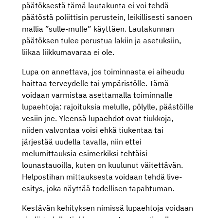
päätöksestä tämä lautakunta ei voi tehdä
päätöstä poliittisin perustein, leikillisesti sanoen
mallia ”sulle-mulle” käyttäen. Lautakunnan
päätöksen tulee perustua lakiin ja asetuksiin,
liikaa liikkumavaraa ei ole.
Lupa on annettava, jos toiminnasta ei aiheudu
haittaa terveydelle tai ympäristölle. Tämä
voidaan varmistaa asettamalla toiminnalle
lupaehtoja: rajoituksia melulle, pölylle, päästöille
vesiin jne. Yleensä lupaehdot ovat tiukkoja,
niiden valvontaa voisi ehkä tiukentaa tai
järjestää uudella tavalla, niin ettei
melumittauksia esimerkiksi tehtäisi
lounastauoilla, kuten on kuulunut väitettävän.
Helpostihan mittauksesta voidaan tehdä live-
esitys, joka näyttää todellisen tapahtuman.
Kestävän kehityksen nimissä lupaehtoja voidaan