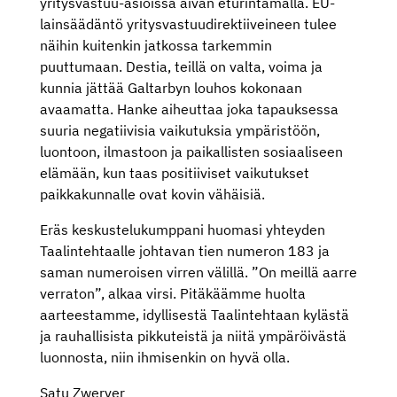
yritysvastuu-asioissa aivan eturintamalla. EU-
lainsäädäntö yritysvastuudirektiiveineen tulee
näihin kuitenkin jatkossa tarkemmin
puuttumaan. Destia, teillä on valta, voima ja
kunnia jättää Galtarbyn louhos kokonaan
avaamatta. Hanke aiheuttaa joka tapauksessa
suuria negatiivisia vaikutuksia ympäristöön,
luontoon, ilmastoon ja paikallisten sosiaaliseen
elämään, kun taas positiiviset vaikutukset
paikkakunnalle ovat kovin vähäisiä.
Eräs keskustelukumppani huomasi yhteyden
Taalintehtaalle johtavan tien numeron 183 ja
saman numeroisen virren välillä. ”On meillä aarre
verraton”, alkaa virsi. Pitäkäämme huolta
aarteestamme, idyllisestä Taalintehtaan kylästä
ja rauhallisista pikkuteistä ja niitä ympäröivästä
luonnosta, niin ihmisenkin on hyvä olla.
Satu Zwerver