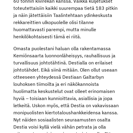
60 tonnin kivirekan kanssa. Vaikka kuljetukset
toteutettaisiin kaikki suurempaa tietä 183 pitkin
ja näin jätettäisiin Taalintehtaan ydinkeskusta
rekkareittien ulkopuolelle olisi tilanne
huomattavasti parempi, mutta minulle
henkilökohtaisesti tämä ei riitä.
Omasta puolestani haluan olla rakentamassa
Kemiönsaarta luonnonläheisyys, rauhallisuus ja
turvallisuus johtotähtinä. Destialla on erilaiset
johtotähdet. Eikä siinä mitään. Olen ollut useaan
otteeseen yhteydessä Destiaan Galtarbyn
louhoksen tiimoilta ja eri näkökannoista
huolimatta keskustelut ovat olleet erinomaisen
hyviä – toisiaan kunnioittavia, asiallisia ja jopa
letkeitä. Uskon myös, että Destia on vakavissaan
monipuolisten kiertotaloushankkeidensa kanssa.
Nyt näiden sosiaalisten seuraamusten osalta
Destia voisi kyllä vielä vähän petrata ja olla