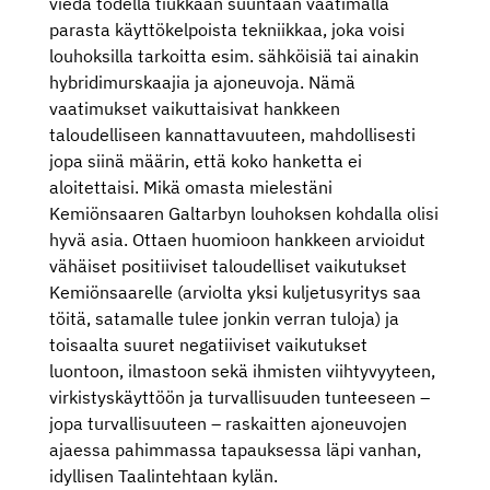
viedä todella tiukkaan suuntaan vaatimalla
parasta käyttökelpoista tekniikkaa, joka voisi
louhoksilla tarkoitta esim. sähköisiä tai ainakin
hybridimurskaajia ja ajoneuvoja. Nämä
vaatimukset vaikuttaisivat hankkeen
taloudelliseen kannattavuuteen, mahdollisesti
jopa siinä määrin, että koko hanketta ei
aloitettaisi. Mikä omasta mielestäni
Kemiönsaaren Galtarbyn louhoksen kohdalla olisi
hyvä asia. Ottaen huomioon hankkeen arvioidut
vähäiset positiiviset taloudelliset vaikutukset
Kemiönsaarelle (arviolta yksi kuljetusyritys saa
töitä, satamalle tulee jonkin verran tuloja) ja
toisaalta suuret negatiiviset vaikutukset
luontoon, ilmastoon sekä ihmisten viihtyvyyteen,
virkistyskäyttöön ja turvallisuuden tunteeseen –
jopa turvallisuuteen – raskaitten ajoneuvojen
ajaessa pahimmassa tapauksessa läpi vanhan,
idyllisen Taalintehtaan kylän.