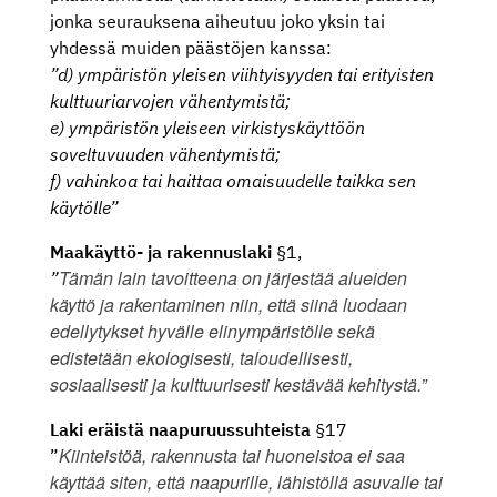
jonka seurauksena aiheutuu joko yksin tai
yhdessä muiden päästöjen kanssa:
”d) ympäristön yleisen viihtyisyyden tai erityisten
kulttuuriarvojen vähentymistä;
e) ympäristön yleiseen virkistyskäyttöön
soveltuvuuden vähentymistä;
f) vahinkoa tai haittaa omaisuudelle taikka sen
käytölle”
Maakäyttö- ja rakennuslaki
§1,
Tämän lain tavoitteena on järjestää alueiden
”
käyttö ja rakentaminen niin, että siinä luodaan
edellytykset hyvälle elinympäristölle sekä
edistetään ekologisesti, taloudellisesti,
sosiaalisesti ja kulttuurisesti kestävää kehitystä.”
Laki eräistä naapuruussuhteista
§17
Kiinteistöä, rakennusta tai huoneistoa ei saa
”
käyttää siten, että naapurille, lähistöllä asuvalle tai