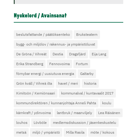
Nyckelord / Avainsanat
beslutsfattande / päätöksenteko
Bruksteatern
bygg- och miljölov / rakennus- ja ympäristöluvat
De Gröna / Vihreät
Destia
Dragsfjärd
Eija Lang
Erika Strandberg
Fennovoima
Fortum
förnybar energi / uusiutuva energia
Galtarby
Grön kväll / Vihreä ilta
havet / meri
historia
Kimitoön / Kemiönsaari
kommunalval / kuntavaalit 2017
kommundirektören / kunnanjohtaja Anneli Pahta
koulu
kärnkraft / ydinvoima
lantbruk / maanviljely
Lea Räisänen
louhos
Lövböle
medlemsdiskussion / jäsenkeskustelu
metsä
miljö / ympäristö
Milla Rasila
möte / kokous