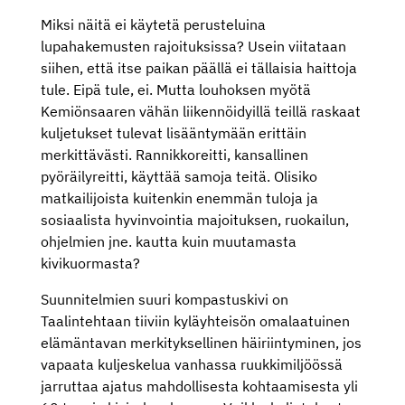
Miksi näitä ei käytetä perusteluina
lupahakemusten rajoituksissa? Usein viitataan
siihen, että itse paikan päällä ei tällaisia haittoja
tule. Eipä tule, ei. Mutta louhoksen myötä
Kemiönsaaren vähän liikennöidyillä teillä raskaat
kuljetukset tulevat lisääntymään erittäin
merkittävästi. Rannikkoreitti, kansallinen
pyöräilyreitti, käyttää samoja teitä. Olisiko
matkailijoista kuitenkin enemmän tuloja ja
sosiaalista hyvinvointia majoituksen, ruokailun,
ohjelmien jne. kautta kuin muutamasta
kivikuormasta?
Suunnitelmien suuri kompastuskivi on
Taalintehtaan tiiviin kyläyhteisön omalaatuinen
elämäntavan merkityksellinen häiriintyminen, jos
vapaata kuljeskelua vanhassa ruukkimiljöössä
jarruttaa ajatus mahdollisesta kohtaamisesta yli