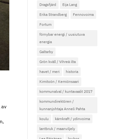
Dragsfjärd
Eija Lang
Erika Strandberg
Fennovoima
Fortum
förnybar energi / uusiutuva
energia
Galtarby
Grön kväll / Vihreä ilta
havet / meri
historia
Kimitoön / Kemiönsaari
kommunalval / kuntavaalit 2017
kommundirektören /
 av
kunnanjohtaja Anneli Pahta
koulu
kärnkraft / ydinvoima
n,
lantbruk / maanviljely
Lea Räisänen
louhos