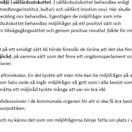
miljö i välfärdsutskottet
. I välfärdsutskottet behandlas enligt
 medborgarinstitut, kultur) och välfärd (motion osv). Här skulle
veckling osv behandlas. Egentligen de miljöfrågor som inte
utskottet behandlas miljöfrågor på ett positivt sätt och
tillvägagångssättet och genom positiva resultat (både för mi
 på ett smidigt sätt bli hörda föreslår de Gröna att det ska fin
ljöråd
, på samma sätt som det finns ett ungdomsparlament o
ioner.
på aftonskolan. En del tyckte att man inte kan ha miljöfrågor på 
om Satu sade så ingår miljöfrågor så gott som i alla beslut so
 inrätta ett miljöråd tyckte många att var en bra idé.
diskussioner i de kommunala organen för att vi ska få bra besl
munpolitiken.
 och nu känns det som om miljöfrågorna börjar hitta sin plats i 