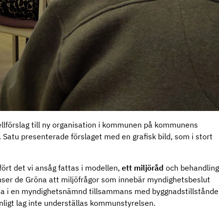
ellförslag till ny organisation i kommunen på kommunens
 Satu presenterade förslaget med en grafisk bild, som i stort
fört det vi ansåg fattas i modellen,
ett miljöråd
och behandling
er de Gröna att miljöfrågor som innebär myndighetsbeslut
mma i en myndighetsnämnd tillsammans med byggnadstillstånde
nligt lag inte underställas kommunstyrelsen.