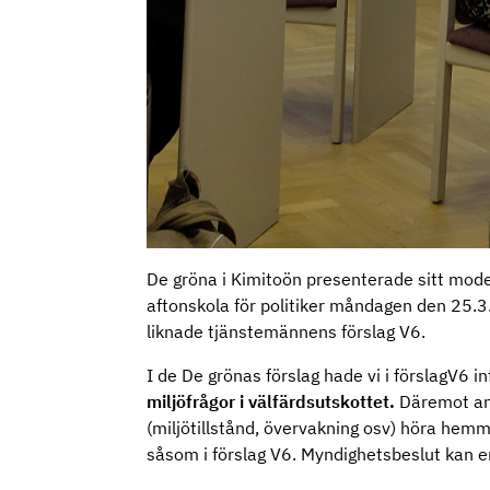
De gröna i Kimitoön presenterade sitt mod
aftonskola för politiker måndagen den 25.3.
liknade tjänstemännens förslag V6.
I de De grönas förslag hade vi i förslagV6 in
miljöfrågor i välfärdsutskottet.
Däremot ans
(miljötillstånd, övervakning osv) höra he
såsom i förslag V6. Myndighetsbeslut kan e