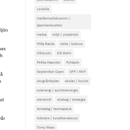
Lövböle
medlemsdiskussion /
jäsenkeskustelu
ljön
metsä
miljö / ympäristö
Milla Rasila
möte / kokous
nas
Olkiluoto
Olli Rehn
ch
Pekka Haavisto
Pyhäjoki
September Open
SFP / RKP
så
m
skogvårdsplan
skolan / koulut
solenergi / aurinkoenergia
ut
stenbrott
strategi / strategia
temadag / teemapäivä
vår
tolerans / suvaitsevaisuus
Tomy Wass