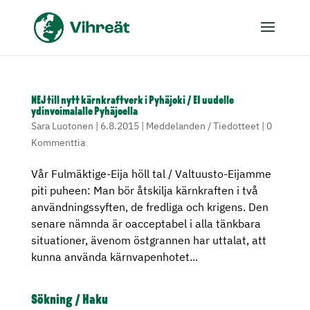
NEJ till nytt kärnkraftverk i Pyhäjoki / EI uudelle
ydinvoimalalle Pyhäjoella
Sara Luotonen
|
6.8.2015
|
Meddelanden / Tiedotteet
|
0
Kommenttia
Vår Fulmäktige-Eija höll tal / Valtuusto-Eijamme
piti puheen: Man bör åtskilja kärnkraften i två
användningssyften, de fredliga och krigens. Den
senare nämnda är oacceptabel i alla tänkbara
situationer, ävenom östgrannen har uttalat, att
kunna använda kärnvapenhotet...
Sökning / Haku