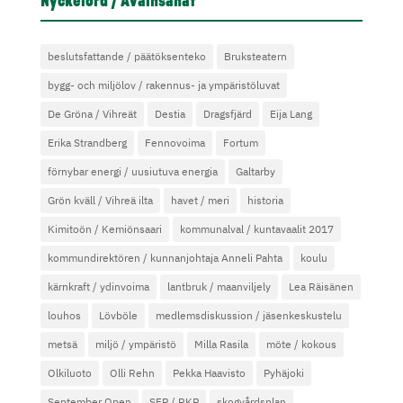
Nyckelord / Avainsanat
beslutsfattande / päätöksenteko
Bruksteatern
bygg- och miljölov / rakennus- ja ympäristöluvat
De Gröna / Vihreät
Destia
Dragsfjärd
Eija Lang
Erika Strandberg
Fennovoima
Fortum
förnybar energi / uusiutuva energia
Galtarby
Grön kväll / Vihreä ilta
havet / meri
historia
Kimitoön / Kemiönsaari
kommunalval / kuntavaalit 2017
kommundirektören / kunnanjohtaja Anneli Pahta
koulu
kärnkraft / ydinvoima
lantbruk / maanviljely
Lea Räisänen
louhos
Lövböle
medlemsdiskussion / jäsenkeskustelu
metsä
miljö / ympäristö
Milla Rasila
möte / kokous
Olkiluoto
Olli Rehn
Pekka Haavisto
Pyhäjoki
September Open
SFP / RKP
skogvårdsplan