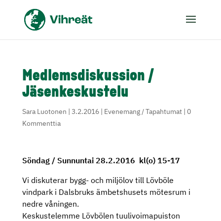
Medlemsdiskussion /
Jäsenkeskustelu
Sara Luotonen
|
3.2.2016
|
Evenemang / Tapahtumat
|
0
Kommenttia
Söndag / Sunnuntai 28.2.2016 kl(o) 15-17
Vi diskuterar bygg- och miljölov till Lövböle
vindpark i Dalsbruks ämbetshusets mötesrum i
nedre våningen.
Keskustelemme Lövbölen tuulivoimapuiston