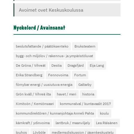
Avoimet ovet Keskuskoulussa
Nyckelord / Avainsanat
beslutsfattande / päätöksenteko
Bruksteatern
bygg- och miljölov / rakennus- ja ympäristöluvat
De Gröna / Vihreät
Destia
Dragsfjärd
Eija Lang
Erika Strandberg
Fennovoima
Fortum
förnybar energi / uusiutuva energia
Galtarby
Grön kväll / Vihreä ilta
havet / meri
historia
Kimitoön / Kemiönsaari
kommunalval / kuntavaalit 2017
kommundirektören / kunnanjohtaja Anneli Pahta
koulu
kärnkraft / ydinvoima
lantbruk / maanviljely
Lea Räisänen
louhos
Lövböle
medlemsdiskussion / jäsenkeskustelu