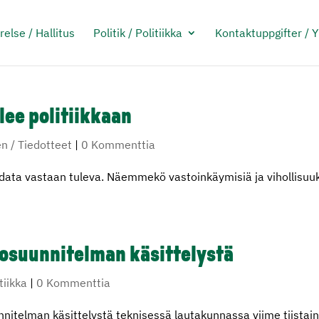
relse / Hallitus
Politik / Politiikka
Kontaktuppgifter / 
lee politiikkaan
 / Tiedotteet
|
0 Kommenttia
hdata vastaan tuleva. Näemmekö vastoinkäymisiä ja vihollisuu
osuunnitelman käsittelystä
itiikka
|
0 Kommenttia
nnitelman käsittelystä teknisessä lautakunnassa viime tiistain