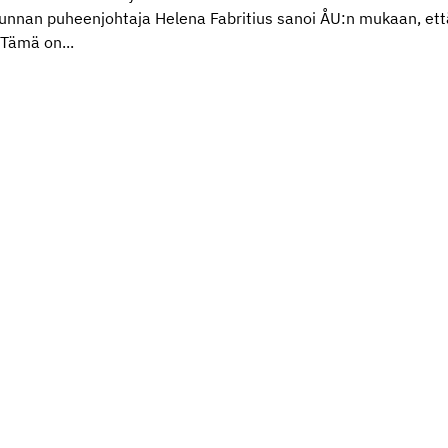
takunnan puheenjohtaja Helena Fabritius sanoi ÅU:n mukaan, et
Tämä on...