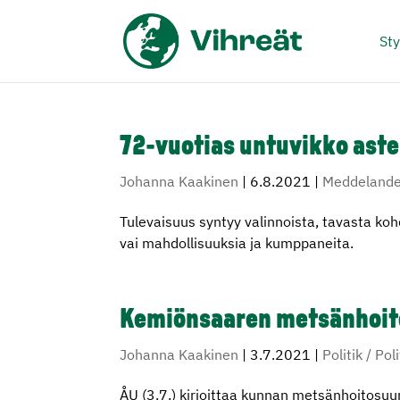
Sty
72-vuotias untuvikko aste
Johanna Kaakinen
|
6.8.2021
|
Meddelanden
Tulevaisuus syntyy valinnoista, tavasta ko
vai mahdollisuuksia ja kumppaneita.
Kemiönsaaren metsänhoit
Johanna Kaakinen
|
3.7.2021
|
Politik / Pol
ÅU (3.7.) kirjoittaa kunnan metsänhoitosuu