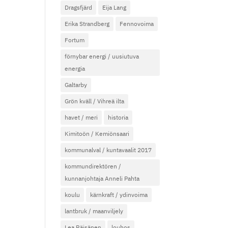
Dragsfjärd
Eija Lang
Erika Strandberg
Fennovoima
Fortum
förnybar energi / uusiutuva
energia
Galtarby
Grön kväll / Vihreä ilta
havet / meri
historia
Kimitoön / Kemiönsaari
kommunalval / kuntavaalit 2017
kommundirektören /
kunnanjohtaja Anneli Pahta
koulu
kärnkraft / ydinvoima
lantbruk / maanviljely
Lea Räisänen
louhos