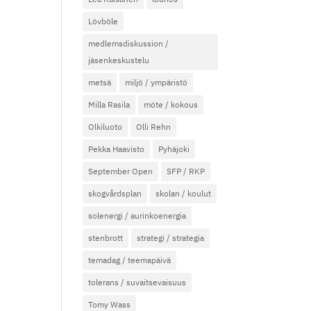
Lövböle
medlemsdiskussion /
jäsenkeskustelu
metsä
miljö / ympäristö
Milla Rasila
möte / kokous
Olkiluoto
Olli Rehn
Pekka Haavisto
Pyhäjoki
September Open
SFP / RKP
skogvårdsplan
skolan / koulut
solenergi / aurinkoenergia
stenbrott
strategi / strategia
temadag / teemapäivä
tolerans / suvaitsevaisuus
Tomy Wass