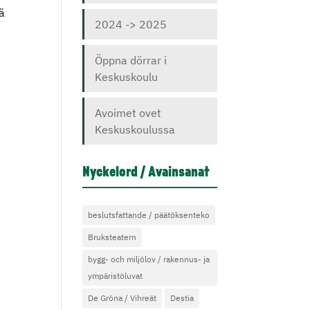
tä
2024 -> 2025
Öppna dörrar i
Keskuskoulu
Avoimet ovet
Keskuskoulussa
Nyckelord / Avainsanat
beslutsfattande / päätöksenteko
Bruksteatern
bygg- och miljölov / rakennus- ja
ympäristöluvat
De Gröna / Vihreät
Destia